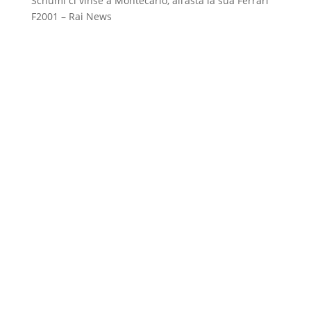
Schumi ci vinse a Montecarlo, all’asta la sua Ferrari
F2001 – Rai News